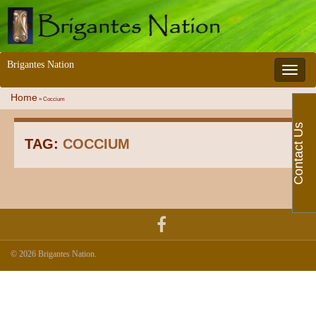
Brigantes Nation
Toggle 
Home
»
Coccium
Contact Us
TAG:
COCCIUM
© 2026 Brigantes Nation.